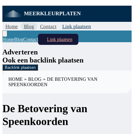
MEERKLEURPLATEN
Home
Blog
Contact
Link plaatsen
Home
Blog
Contact
Link plaatsen
Adverteren
Ook een backlink plaatsen
Backlink plaatsen
HOME
»
BLOG
»
DE BETOVERING VAN
SPEENKOORDEN
De Betovering van
Speenkoorden